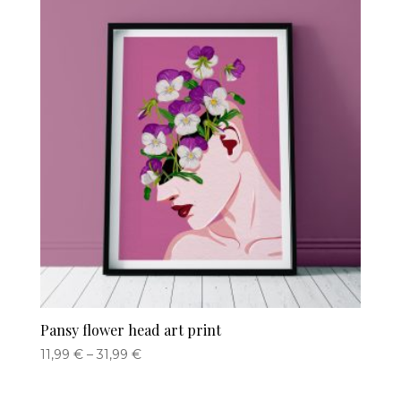
Pansy flower head art print
11,99
€
–
31,99
€